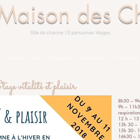
 Maison des 
Gîte de charme 10 personnes Vosges
La Maison
Tarifs
Réservation
Avis clients
A proximité
age vitalité et plaisir
8h30 – 9h 
 a eu lieu en juin dernier, nous
9
9h – 11h3
cette superbe expérience.
respiratio
sir & de détente au Val d'Ajol.
12 h – 13
ition entre l'automne et l'hiver.
13h 30 – 
té et le bien être ( naturopathie,
15h 30 - 1
da)
16h30 – 1