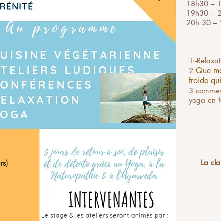
ne, les ateliers seront menés par
18h30 – 1
eur de Yoga, Claire Andre-
19h30 – 2
Bollinger Naturopathe.
20h 30 – 
e le mercredi 7 à 9h, fin du
es Champs, superbe gîte
1 -Relaxa
ccueillera.
Que m
2
froide qui
nférence sur la PERMACULTURE
3 comment
tion O'Racines.
yoga en f
 360€/personne
i pour
+ hébergement :
odifier.
nne.
rs)
La cla