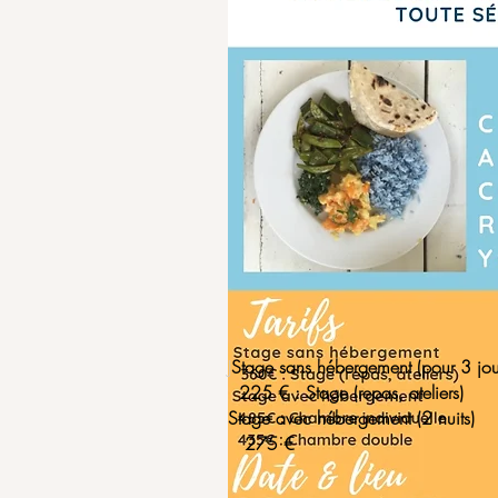
Relaxation, Yoga, cuisine végétarien
Marie Pierre Lagarde, profess
Petitdemange et Mathilde 
Dates et lieu :
Du 7 au 11 novembre, début du stag
stage le dimanche 11 à 17H.
Lieu : le stage a lieu au Domaine d
vosgien, Françoise Houberdon nous a
www.domainedeschamps.fr
En EXCLUSIVITE le samedi soir, Co
avec Thomas Defranoux de l'associa
Frais de session ( stage + repas) :
Je suis un paragraphe. Cliquez ic
Frais de session pour stage, repas 
ajouter votre propre texte et me m
435€ en chambre double par perso
C'est facile.
485 € en chambre simple.
J
Stage sans hébergement (pour 3 jou
225 € : Stage (repas, ateliers)
Stage avec hébergement (2 nuits)
275 €