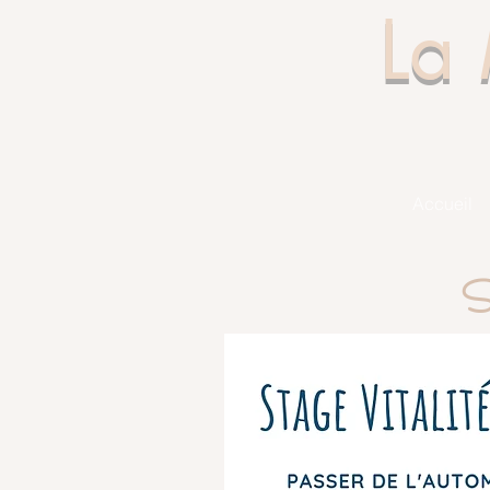
La
Accueil
St
Avec le succès du premier stage qui
avions envie de renouveler 
Cinq jours de retour à soi, de plai
Dans le but de faire une belle trans
Autour d'ateliers ludiques sur la san
ayurvé